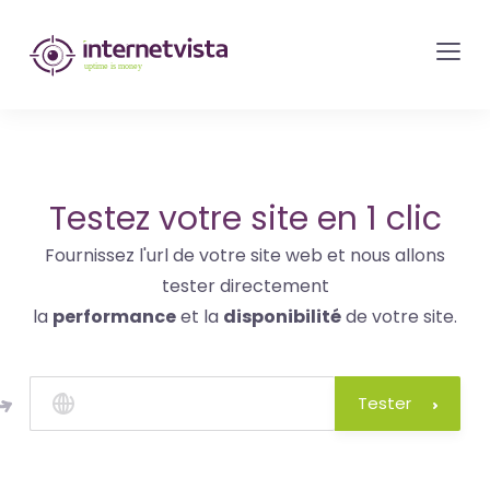
internetvista
monitoring
-
surveillance
de
site
Testez votre site en 1 clic
web
Fournissez l'url de votre site web et nous allons
et
tester directement
de
la
performance
et la
disponibilité
de votre site.
services
internet-
Uptime
Tester
is
money