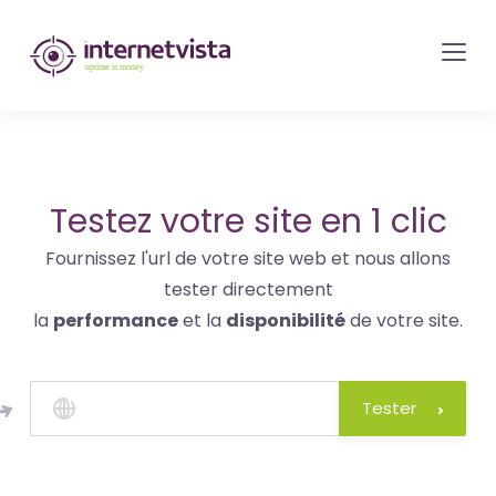
internetvista
monitoring
-
surveillance
de
site
Testez votre site en 1 clic
web
Fournissez l'url de votre site web et nous allons
et
tester directement
de
la
performance
et la
disponibilité
de votre site.
services
internet-
Uptime
Tester
is
money