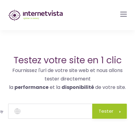
internetvista
monitoring
-
surveillance
de
site
Testez votre site en 1 clic
web
Fournissez l'url de votre site web et nous allons
et
tester directement
de
la
performance
et la
disponibilité
de votre site.
services
internet-
Uptime
Tester
is
money