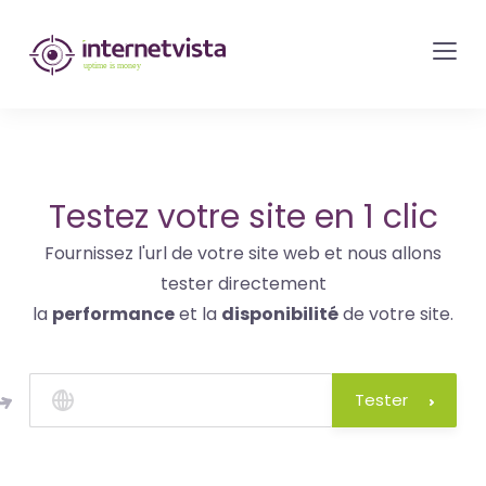
internetvista
monitoring
-
surveillance
de
site
Testez votre site en 1 clic
web
Fournissez l'url de votre site web et nous allons
et
tester directement
de
la
performance
et la
disponibilité
de votre site.
services
internet-
Uptime
Tester
is
money