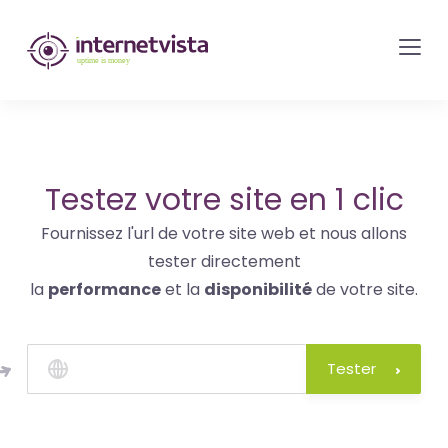
internetvista
monitoring
-
surveillance
de
site
Testez votre site en 1 clic
web
Fournissez l'url de votre site web et nous allons
et
tester directement
de
la
performance
et la
disponibilité
de votre site.
services
internet-
Uptime
Tester
is
money