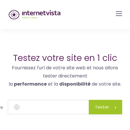
internetvista
monitoring
-
surveillance
de
site
Testez votre site en 1 clic
web
Fournissez l'url de votre site web et nous allons
et
tester directement
de
la
performance
et la
disponibilité
de votre site.
services
internet-
Uptime
Tester
is
money