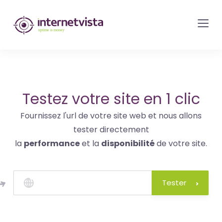
internetvista
monitoring
-
surveillance
de
site
Testez votre site en 1 clic
web
Fournissez l'url de votre site web et nous allons
et
tester directement
de
la
performance
et la
disponibilité
de votre site.
services
internet-
Uptime
Tester
is
money