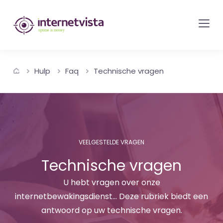
internetvista
monitoring
-
bewaking
Hulp
Faq
Technische vragen
van
websites
en
internetdiensten
-
VEELGESTELDE VRAGEN
Uptime
Technische vragen
is
money
U hebt vragen over onze
internetbewakingsdienst... Deze rubriek biedt een
antwoord op uw technische vragen.