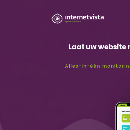
internetvista
monitoring
-
Laat uw website n
bewaking
van
Alles-in-één monitorin
websites
en
internetdiensten
-
Uptime