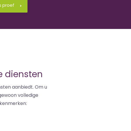
s proef
e diensten
ensten aanbiedt. Om u
ngewoon volledige
e kenmerken: