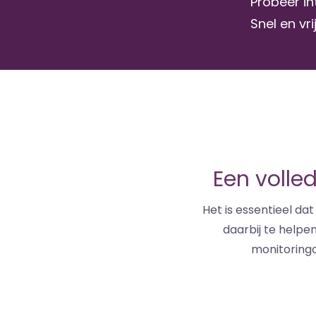
Probeer in
Snel en vri
Een volle
Het is essentieel da
daarbij te helpe
monitoringo