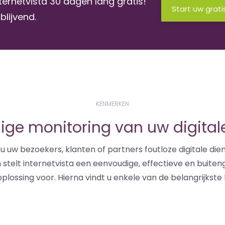
ternetvista 30 dagen lang gratis!
Start uw grati
jblijvend.
KENMERKEN
dige monitoring van uw digital
t u uw bezoekers, klanten of partners foutloze digitale di
n stelt internetvista een eenvoudige, effectieve en buite
plossing voor. Hierna vindt u enkele van de belangrijkst