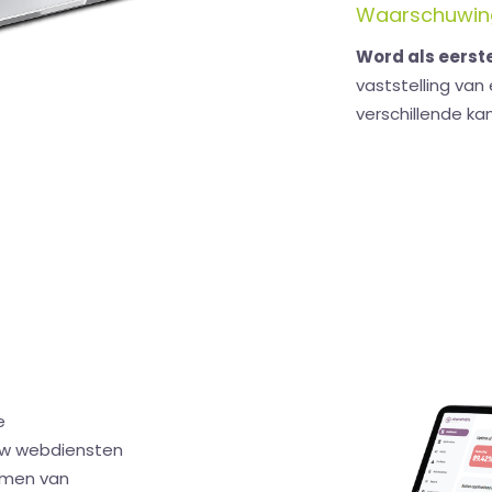
Waarschuwinge
Word als eers
vaststelling van 
verschillende kan
e
uw webdiensten
ermen van