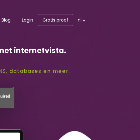
Blog
Login
Gratis proef
nl
met internetvista.
DNS, databases en meer.