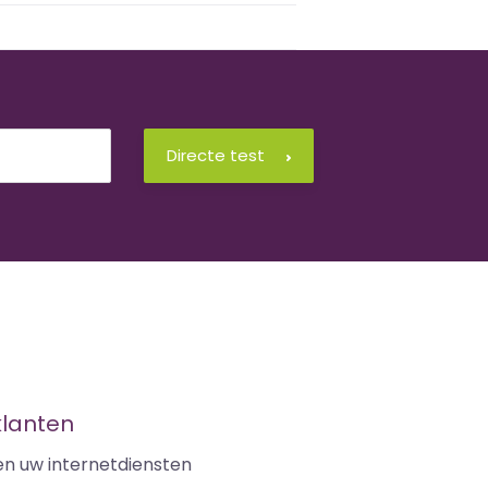
Directe test
klanten
en uw internetdiensten