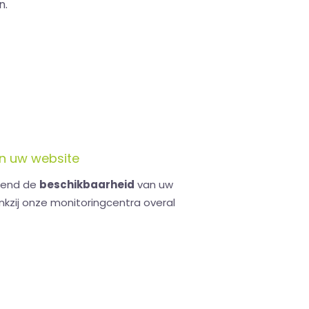
n.
an uw website
opend de
beschikbaarheid
van uw
kzij onze monitoringcentra overal