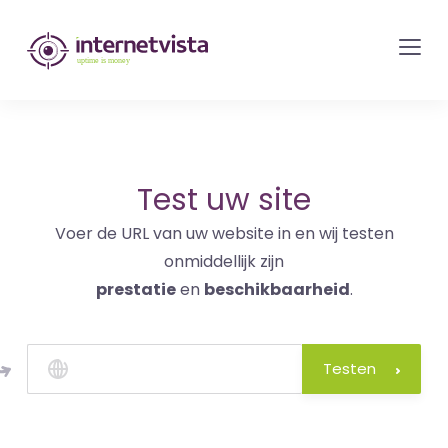
internetvista
monitoring
-
bewaking
van
websites
Test uw site
en
Voer de URL van uw website in en wij testen
internetdiensten
onmiddellijk zijn
-
prestatie
en
beschikbaarheid
.
Uptime
is
money
Testen