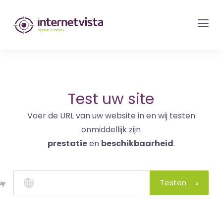
internetvista
monitoring
-
bewaking
van
websites
Test uw site
en
Voer de URL van uw website in en wij testen
internetdiensten
onmiddellijk zijn
-
prestatie
en
beschikbaarheid
.
Uptime
is
money
Testen