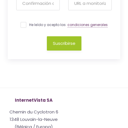
He leído y acepto las
condiciones generales
Suscribirse
InternetVista SA
Chemin du Cyclotron 6
1348 Louvain-la-Neuve
(Bélgica / Europa)