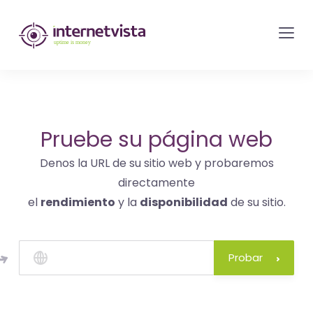
Monitorización
de
internetvista
-
control
del
Pruebe su página web
sitio
Denos la URL de su sitio web y probaremos
web
directamente
y
el
rendimiento
y la
disponibilidad
de su sitio.
de
los
servicios
Probar
de
Internet