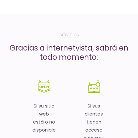
-
El
tiempo
(activo)
SERVICIOS
es
Gracias a internetvista, sabrá en
oro
todo momento:
Si su sitio
Si sus
web
clientes
está o no
tienen
disponible
acceso
o no a su