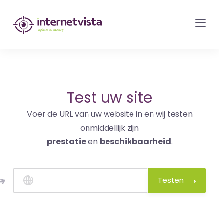
internetvista
monitoring
-
bewaking
van
websites
Test uw site
en
Voer de URL van uw website in en wij testen
internetdiensten
onmiddellijk zijn
-
prestatie
en
beschikbaarheid
.
Uptime
is
money
Testen