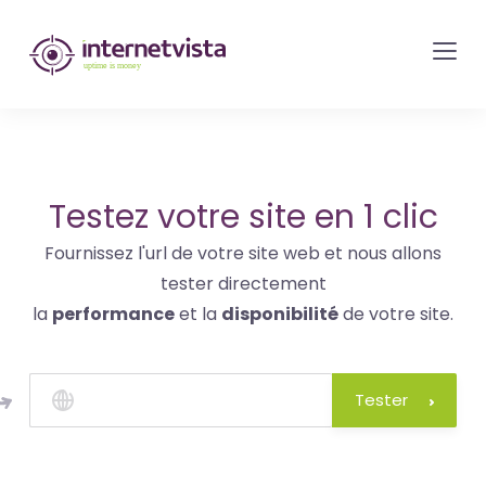
internetvista
monitoring
-
surveillance
de
site
Testez votre site en 1 clic
web
Fournissez l'url de votre site web et nous allons
et
tester directement
de
la
performance
et la
disponibilité
de votre site.
services
internet-
Uptime
Tester
is
money