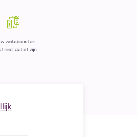
uw webdiensten
f niet actief zijn
lijk
.