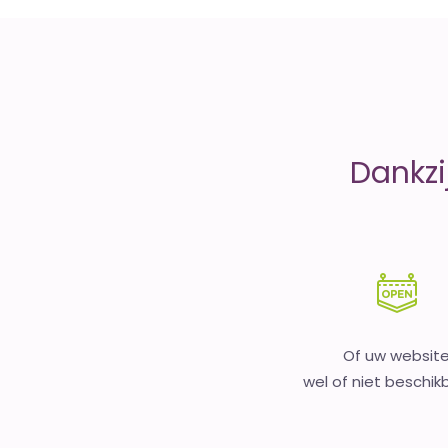
money
Dankzi
Of uw websit
wel of niet beschikb