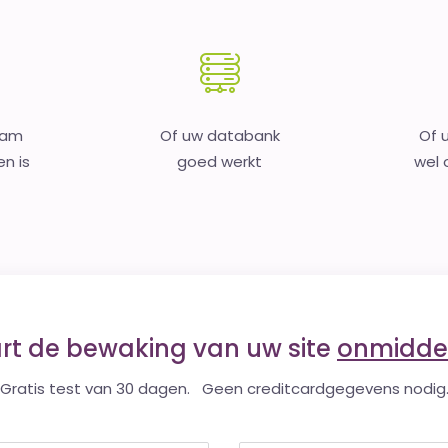
aam
Of uw databank
Of 
en is
goed werkt
wel o
art de bewaking van uw site
onmiddel
Gratis test van 30 dagen. Geen creditcardgegevens nodig