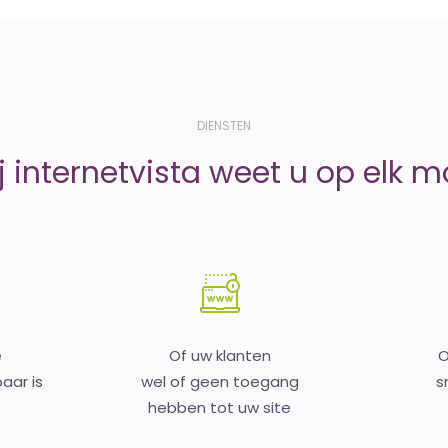
DIENSTEN
j internetvista weet u op elk 
e
Of uw klanten
O
aar is
wel of geen toegang
s
hebben tot uw site