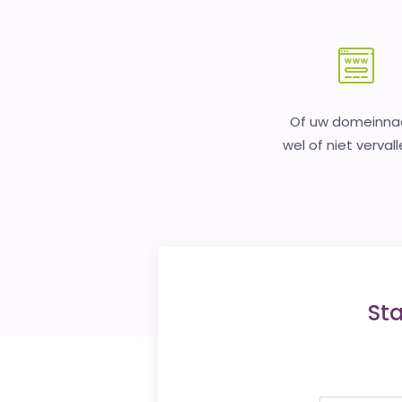
Of uw domeinn
wel of niet vervall
St