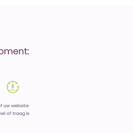
moment:
f uw website
nel of traag is