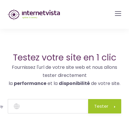
internetvista
monitoring
-
surveillance
de
site
Testez votre site en 1 clic
web
Fournissez l'url de votre site web et nous allons
et
tester directement
de
la
performance
et la
disponibilité
de votre site.
services
internet-
Uptime
Tester
is
money