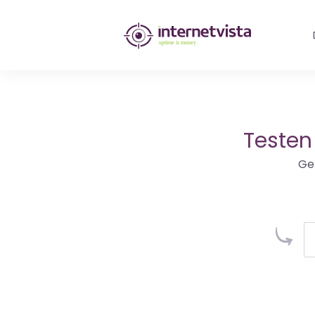
internetvista
Monitoring
-
Überwachung
Testen
von
Ge
Websites
und
Internet-
Diensten
-
Uptime