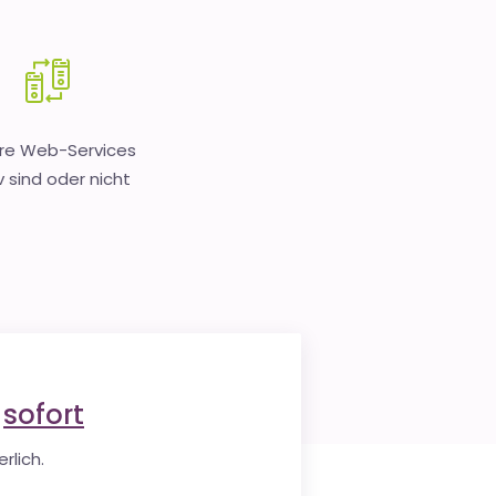
hre Web-Services
v sind oder nicht
e
sofort
rlich.