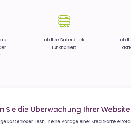
Name
ob Ihre Datenbank
ob I
der
funktioniert
akti
t
en Sie die Überwachung Ihrer Websit
ge kostenloser Test. Keine Vorlage einer Kreditkarte erforde