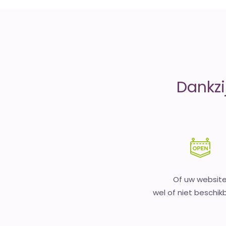
money
Dankzi
Of uw websit
wel of niet beschikb