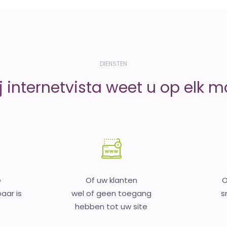
DIENSTEN
j internetvista weet u op elk 
e
Of uw klanten
O
aar is
wel of geen toegang
s
hebben tot uw site