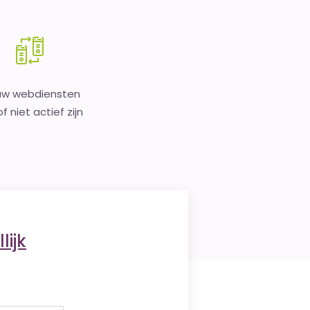
uw webdiensten
f niet actief zijn
lijk
.