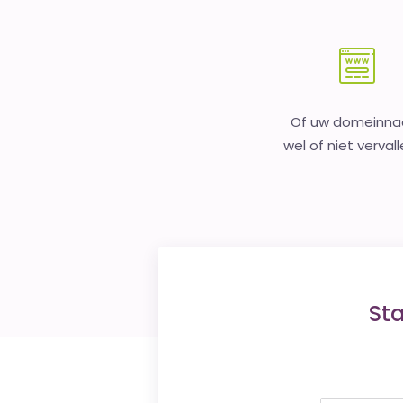
Of uw domeinn
wel of niet vervall
St