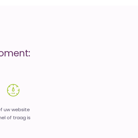
moment:
f uw website
nel of traag is