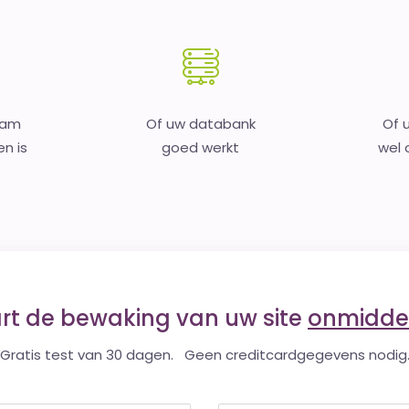
aam
Of uw databank
Of 
en is
goed werkt
wel o
art de bewaking van uw site
onmiddel
Gratis test van 30 dagen. Geen creditcardgegevens nodig