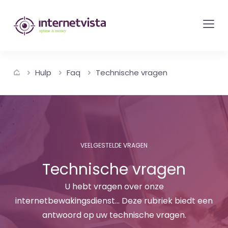
internetvista
monitoring
-
bewaking
Hulp
Faq
Technische vragen
van
websites
en
internetdiensten
-
VEELGESTELDE VRAGEN
Uptime
Technische vragen
is
money
U hebt vragen over onze
internetbewakingsdienst... Deze rubriek biedt een
antwoord op uw technische vragen.