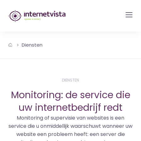
internetvista
monitoring
-
bewaking
Diensten
van
websites
en
internetdiensten
DIENSTEN
-
Monitoring: de service die
Uptime
uw internetbedrijf redt
is
money
Monitoring of supervisie van websites is een
service die u onmiddellijk waarschuwt wanneer uw
website een probleem heeft: een server die