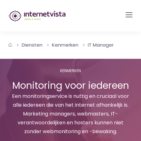
internetvista
monitoring
-
bewaking
Diensten
Kenmerken
IT Manager
van
websites
en
KENMERKEN
internetdiensten
Monitoring voor iedereen
-
Uptime
Een monitoringservice is nuttig en cruciaal voor
alle iedereen die van het internet afhankelijk is.
is
Marketing managers, webmasters, IT-
money
verantwoordelijken en hosters kunnen niet
zonder webmonitoring en -bewaking.