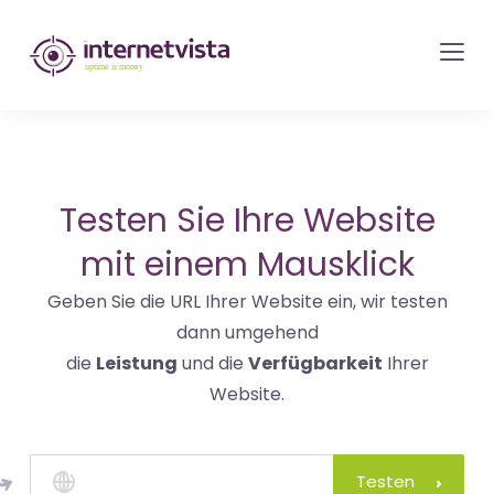
internetvista
Monitoring
-
Überwachung
von
Websites
Testen Sie Ihre Website
und
mit einem Mausklick
Internet-
Geben Sie die URL Ihrer Website ein, wir testen
Diensten
dann umgehend
-
die
Leistung
und die
Verfügbarkeit
Ihrer
Uptime
Website.
is
Money
Testen