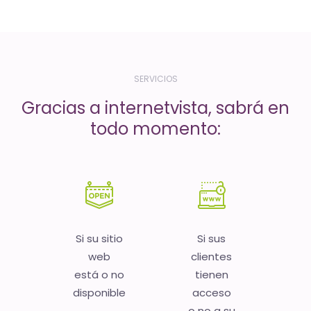
-
El
tiempo
(activo)
SERVICIOS
es
Gracias a internetvista, sabrá en
oro
todo momento:
Si su sitio
Si sus
web
clientes
está o no
tienen
disponible
acceso
o no a su