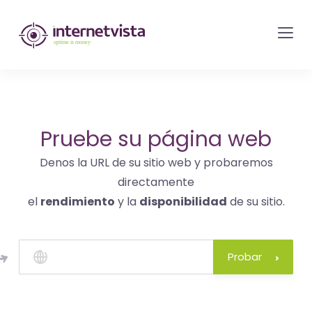
Monitorización
de
internetvista
-
control
del
Pruebe su página web
sitio
Denos la URL de su sitio web y probaremos
web
directamente
y
el
rendimiento
y la
disponibilidad
de su sitio.
de
los
servicios
Probar
de
Internet