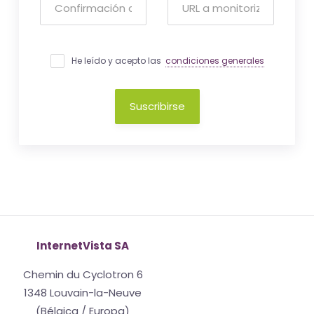
He leído y acepto las
condiciones generales
Suscribirse
InternetVista SA
Chemin du Cyclotron 6
1348 Louvain-la-Neuve
(Bélgica / Europa)