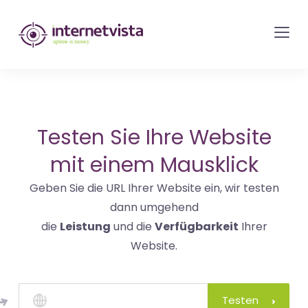
internetvista
Monitoring
-
Überwachung
von
Websites
Testen Sie Ihre Website
und
mit einem Mausklick
Internet-
Geben Sie die URL Ihrer Website ein, wir testen
Diensten
dann umgehend
-
die
Leistung
und die
Verfügbarkeit
Ihrer
Uptime
Website.
is
Money
Testen