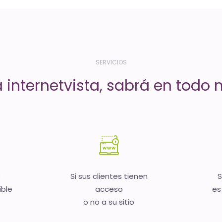
SERVICIOS
a internetvista, sabrá en todo
b
Si sus clientes tienen
S
ible
acceso
es
o no a su sitio