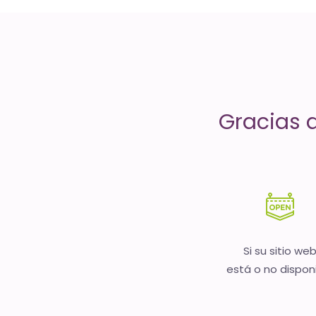
servicios
de
Internet
-
Gracias 
El
tiempo
(activo)
es
oro
Si su sitio we
está o no dispon