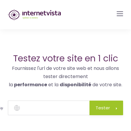
internetvista
monitoring
-
surveillance
de
site
Testez votre site en 1 clic
web
Fournissez l'url de votre site web et nous allons
et
tester directement
de
la
performance
et la
disponibilité
de votre site.
services
internet-
Uptime
Tester
is
money