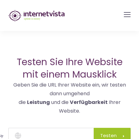
internetvista
Monitoring
-
Überwachung
von
Websites
Testen Sie Ihre Website
und
mit einem Mausklick
Internet-
Geben Sie die URL Ihrer Website ein, wir testen
Diensten
dann umgehend
-
die
Leistung
und die
Verfügbarkeit
Ihrer
Uptime
Website.
is
Money
Testen