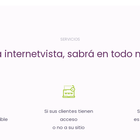
SERVICIOS
a internetvista, sabrá en todo
b
Si sus clientes tienen
S
ible
acceso
es
o no a su sitio