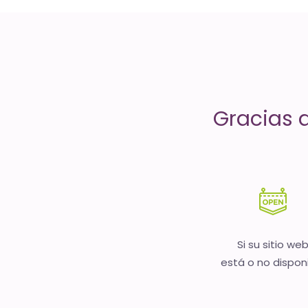
servicios
de
Internet
-
Gracias 
El
tiempo
(activo)
es
oro
Si su sitio we
está o no dispon