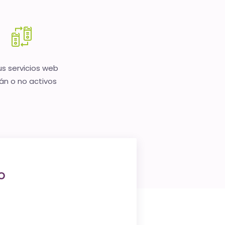
us servicios web
án o no activos
o