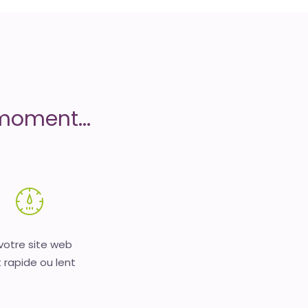
moment...
 votre site web
 rapide ou lent