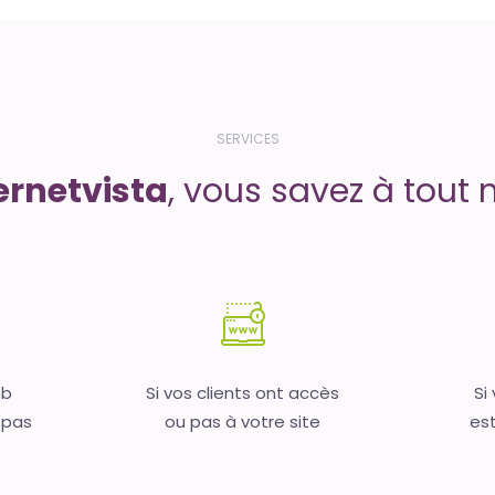
SERVICES
ernetvista
, vous savez à tout 
eb
Si vos clients ont accès
Si
 pas
ou pas à votre site
est