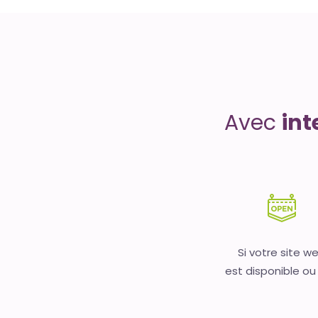
Uptime
is
money
Avec
int
Si votre site w
est disponible ou