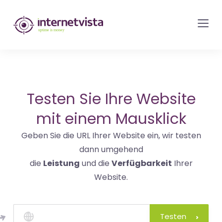
internetvista
Monitoring
-
Überwachung
von
Websites
Testen Sie Ihre Website
und
mit einem Mausklick
Internet-
Geben Sie die URL Ihrer Website ein, wir testen
Diensten
dann umgehend
-
die
Leistung
und die
Verfügbarkeit
Ihrer
Uptime
Website.
is
Money
Testen