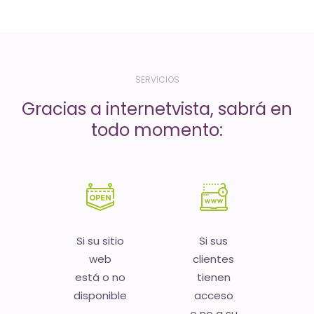
-
El
tiempo
(activo)
SERVICIOS
es
Gracias a internetvista, sabrá en
oro
todo momento:
Si su sitio
Si sus
web
clientes
está o no
tienen
disponible
acceso
o no a su