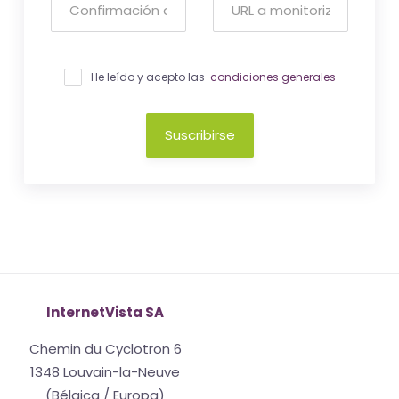
He leído y acepto las
condiciones generales
Suscribirse
InternetVista SA
Chemin du Cyclotron 6
1348 Louvain-la-Neuve
(Bélgica / Europa)