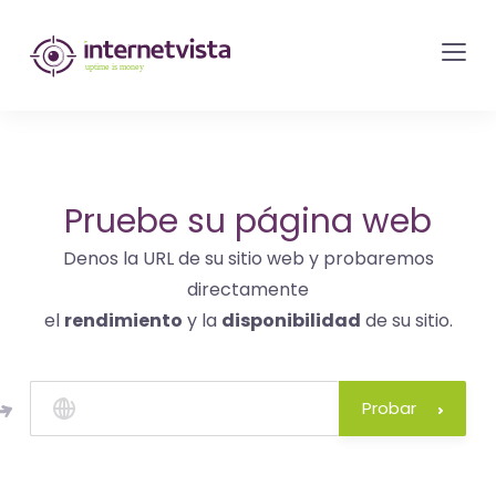
Monitorización
de
internetvista
-
control
del
Pruebe su página web
sitio
Denos la URL de su sitio web y probaremos
web
directamente
y
el
rendimiento
y la
disponibilidad
de su sitio.
de
los
servicios
Probar
de
Internet