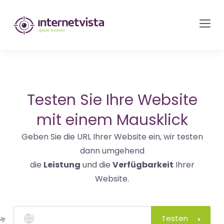
internetvista
Monitoring
-
Überwachung
von
Websites
Testen Sie Ihre Website
und
mit einem Mausklick
Internet-
Geben Sie die URL Ihrer Website ein, wir testen
Diensten
dann umgehend
-
die
Leistung
und die
Verfügbarkeit
Ihrer
Uptime
Website.
is
Money
Testen