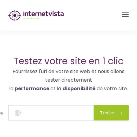
internetvista
monitoring
-
surveillance
de
site
Testez votre site en 1 clic
web
Fournissez l'url de votre site web et nous allons
et
tester directement
de
la
performance
et la
disponibilité
de votre site.
services
internet-
Uptime
Tester
is
money