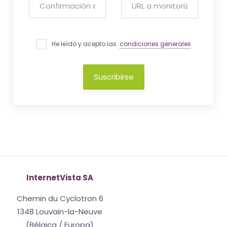
He leído y acepto las
condiciones generales
Suscribirse
InternetVista SA
Chemin du Cyclotron 6
1348 Louvain-la-Neuve
(Bélgica / Europa)