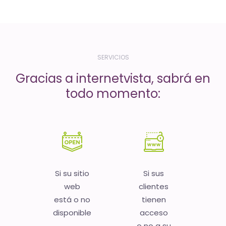
-
El
tiempo
(activo)
SERVICIOS
es
Gracias a internetvista, sabrá en
oro
todo momento:
Si su sitio
Si sus
web
clientes
está o no
tienen
disponible
acceso
o no a su