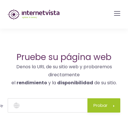
Monitorización
de
internetvista
-
control
del
Pruebe su página web
sitio
Denos la URL de su sitio web y probaremos
web
directamente
y
el
rendimiento
y la
disponibilidad
de su sitio.
de
los
servicios
Probar
de
Internet