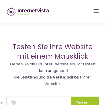
internetvista
Monitoring
-
Überwachung
von
Websites
Testen Sie Ihre Website
und
mit einem Mausklick
Internet-
Geben Sie die URL Ihrer Website ein, wir testen
Diensten
dann umgehend
-
die
Leistung
und die
Verfügbarkeit
Ihrer
Uptime
Website.
is
Money
Testen