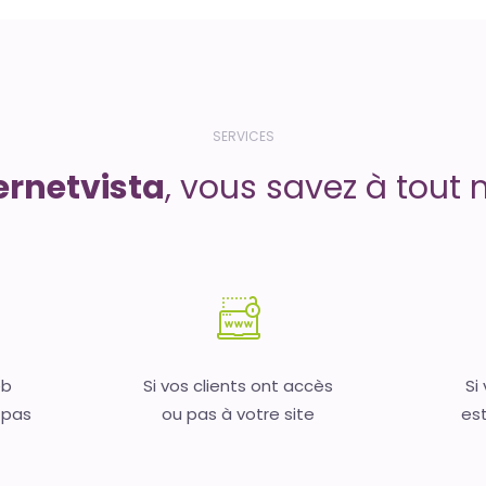
SERVICES
ernetvista
, vous savez à tout 
eb
Si vos clients ont accès
Si
 pas
ou pas à votre site
est