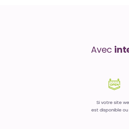
Uptime
is
money
Avec
int
Si votre site w
est disponible ou