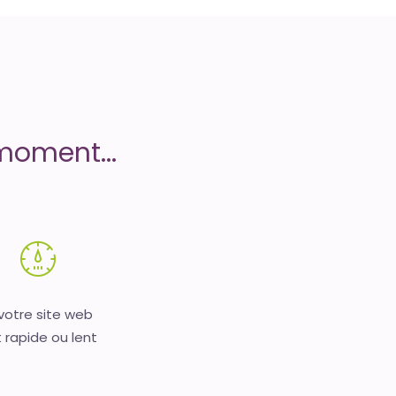
moment...
 votre site web
 rapide ou lent