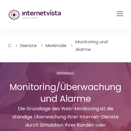
internetvista
Monitoring
-
Überwachung
Monitoring und
von
Dienste
Merkmale
Alarme
Websites
und
Internet-
MERKMALE
Diensten
Monitoring/Überwachung
-
und Alarme
Uptime
is
Die Grundlage des Web-Monitoring ist die
Money
ständige Überwachung Ihrer Internet-Dienste
durch Simulation Ihrer Kunden oder