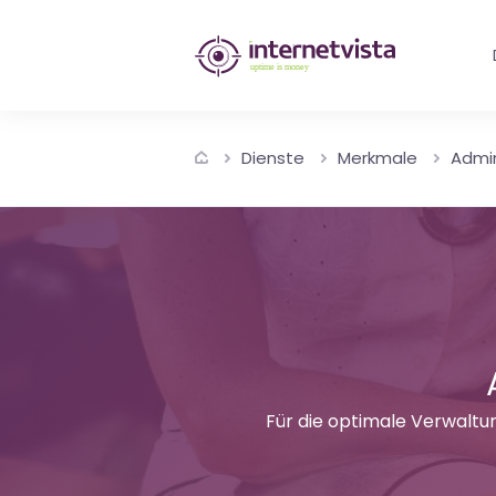
internetvista
Monitoring
-
Dienste
Merkmale
Admin
Überwachung
von
Websites
und
Internet-
Diensten
Für die optimale Verwaltu
-
Uptime