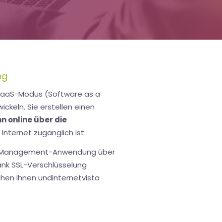
ng
m SaaS-Modus (Software as a
ickeln. Sie erstellen einen
hn online über die
Internet zugänglich ist.
ese Management-Anwendung über
ank SSL-Verschlüsselung
schen Ihnen undinternetvista