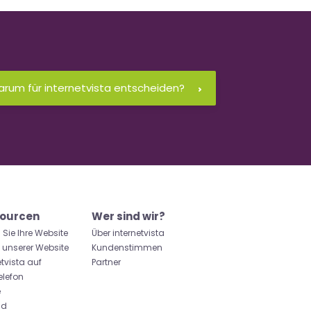
rum für internetvista entscheiden?
ourcen
Wer sind wir?
 Sie Ihre Website
Über internetvista
u unserer Website
Kundenstimmen
etvista auf
Partner
elefon
e
id