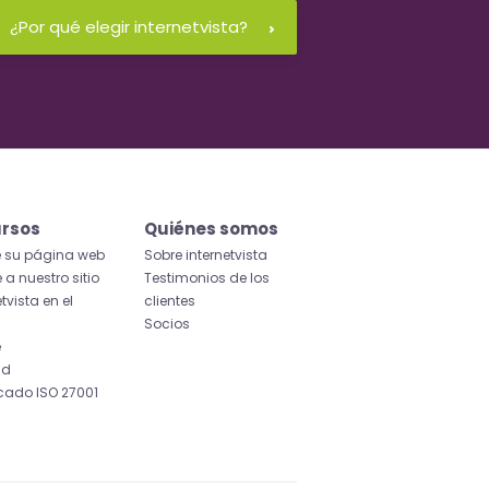
¿Por qué elegir internetvista?
rsos
Quiénes somos
e su página web
Sobre internetvista
 a nuestro sitio
Testimonios de los
etvista en el
clientes
Socios
e
id
icado ISO 27001