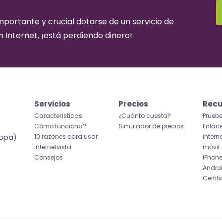
importante y crucial dotarse de un servicio de
en Internet, ¡está perdiendo dinero!
Servicios
Precios
Recu
Características
¿Cuánto cuesta?
Prueb
Cómo funciona?
Simulador de precios
Enlace
ropa)
10 razones para usar
intern
internetvista
móvil
Consejos
iPhon
Andro
Certif