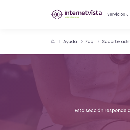
Monitorización
Servicios
de
internetvista
Ayuda
Faq
Soporte admi
-
control
del
sitio
web
y
Esta sección responde a
de
los