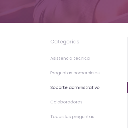
servicios
de
Internet
Categorías
-
El
Asistencia técnica
tiempo
Preguntas comerciales
(activo)
Soporte administrativo
es
oro
Colaboradores
Todas las preguntas