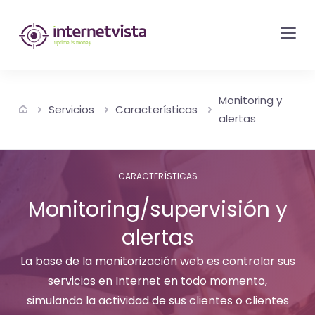
Monitorización
de
internetvista
-
Monitoring y
control
Servicios
Características
alertas
del
sitio
web
CARACTERÍSTICAS
y
Monitoring/supervisión y
de
alertas
los
servicios
La base de la monitorización web es controlar sus
de
servicios en Internet en todo momento,
Internet
simulando la actividad de sus clientes o clientes