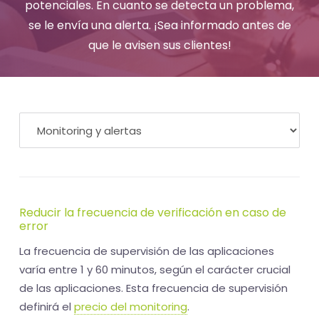
-
potenciales. En cuanto se detecta un problema,
se le envía una alerta. ¡Sea informado antes de
El
que le avisen sus clientes!
tiempo
(activo)
es
oro
Reducir la frecuencia de verificación en caso de
error
La frecuencia de supervisión de las aplicaciones
varía entre 1 y 60 minutos, según el carácter crucial
de las aplicaciones. Esta frecuencia de supervisión
definirá el
precio del monitoring
.