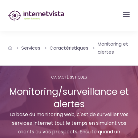
internetvista
monitoring
-
surveillance
Monitoring et
de
Services
Caractéristiques
alertes
site
web
et
CARACTÉRISTIQUES
de
Monitoring/surveillance et
services
alertes
internet-
Uptime
La base du monitoring web, c'est de surveiller vos
is
services Internet tout le temps en simulant vos
money
clients ou vos prospects. Ensuite quand un