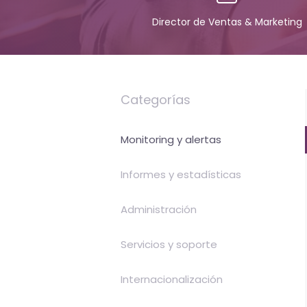
servicios
Director de Ventas & Marketing
de
Internet
Categorías
-
El
Monitoring y alertas
tiempo
Informes y estadísticas
(activo)
Administración
es
oro
Servicios y soporte
Internacionalización