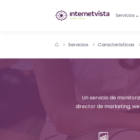
Monitorización
Servicios
de
internetvista
Servicios
Características
-
control
del
sitio
Un servicio de monitoriz
web
director de marketing, we
y
de
los