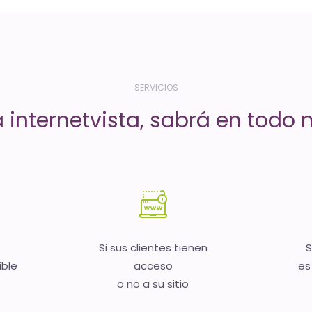
SERVICIOS
a internetvista, sabrá en todo
b
Si sus clientes tienen
S
ible
acceso
es
o no a su sitio