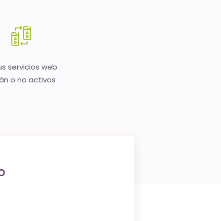
us servicios web
án o no activos
o