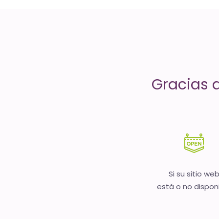
servicios
de
Internet
-
Gracias 
El
tiempo
(activo)
es
oro
Si su sitio we
está o no dispon