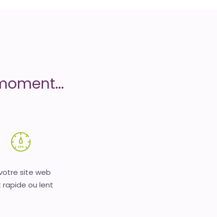
moment...
 votre site web
 rapide ou lent