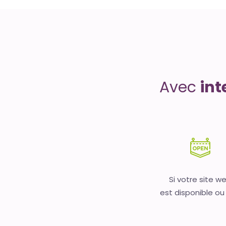
Uptime
is
money
Avec
int
Si votre site w
est disponible ou