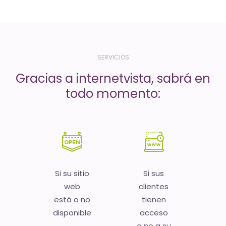
-
El
tiempo
(activo)
SERVICIOS
es
Gracias a internetvista, sabrá en
oro
todo momento:
Si su sitio
Si sus
web
clientes
está o no
tienen
disponible
acceso
o no a su