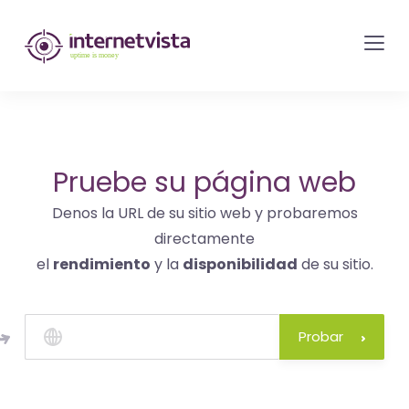
Monitorización
de
internetvista
-
control
del
Pruebe su página web
sitio
Denos la URL de su sitio web y probaremos
web
directamente
y
el
rendimiento
y la
disponibilidad
de su sitio.
de
los
servicios
Probar
de
Internet