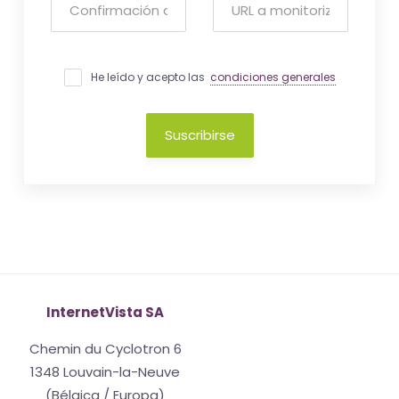
He leído y acepto las
condiciones generales
Suscribirse
InternetVista SA
Chemin du Cyclotron 6
1348 Louvain-la-Neuve
(Bélgica / Europa)