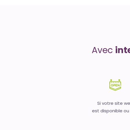
Uptime
is
money
Avec
int
Si votre site w
est disponible ou