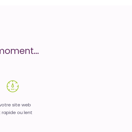
moment...
 votre site web
 rapide ou lent