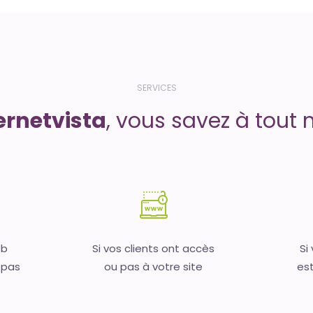
SERVICES
ernetvista
, vous savez à tout 
eb
Si vos clients ont accès
Si
 pas
ou pas à votre site
est