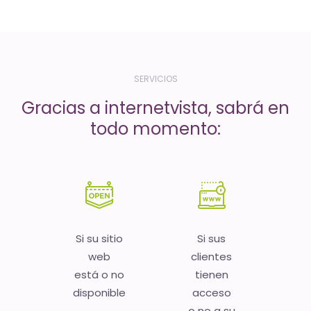
-
El
tiempo
(activo)
SERVICIOS
es
Gracias a internetvista, sabrá en
oro
todo momento:
Si su sitio
Si sus
web
clientes
está o no
tienen
disponible
acceso
o no a su