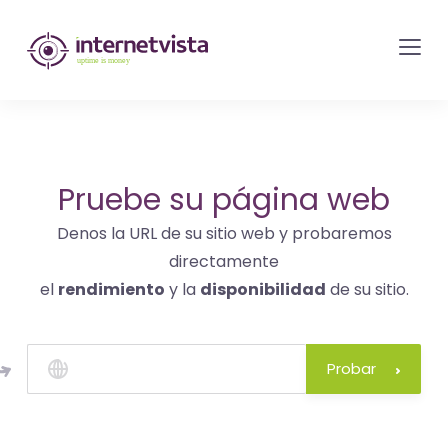
Monitorización
de
internetvista
-
control
del
Pruebe su página web
sitio
Denos la URL de su sitio web y probaremos
web
directamente
y
el
rendimiento
y la
disponibilidad
de su sitio.
de
los
servicios
Probar
de
Internet