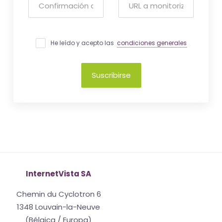
He leído y acepto las
condiciones generales
Suscribirse
InternetVista SA
Chemin du Cyclotron 6
1348 Louvain-la-Neuve
(Bélgica / Europa)