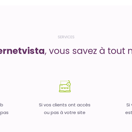
SERVICES
ernetvista
, vous savez à tout 
eb
Si vos clients ont accès
Si
 pas
ou pas à votre site
est