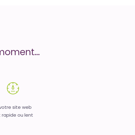
moment...
 votre site web
 rapide ou lent