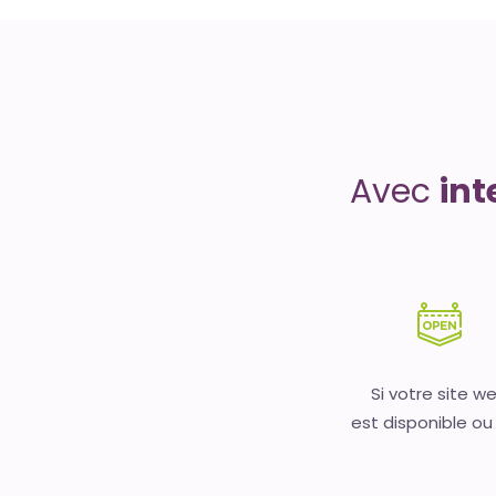
Uptime
is
money
Avec
int
Si votre site w
est disponible ou