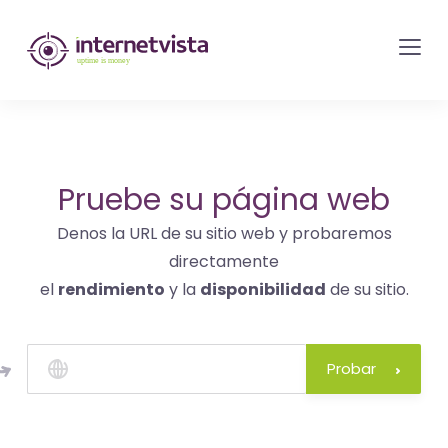
Monitorización
de
internetvista
-
control
del
Pruebe su página web
sitio
Denos la URL de su sitio web y probaremos
web
directamente
y
el
rendimiento
y la
disponibilidad
de su sitio.
de
los
servicios
Probar
de
Internet