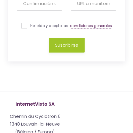
He leído y acepto las
condiciones generales
Suscribirse
InternetVista SA
Chemin du Cyclotron 6
1348 Louvain-la-Neuve
(Bélgica / Europa)