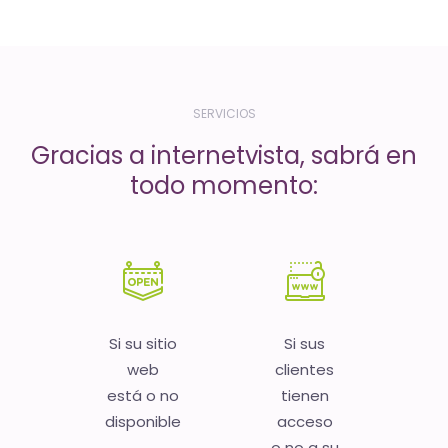
-
El
tiempo
(activo)
SERVICIOS
es
Gracias a internetvista, sabrá en
oro
todo momento:
Si su sitio
Si sus
web
clientes
está o no
tienen
disponible
acceso
o no a su