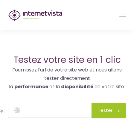
internetvista
monitoring
-
surveillance
de
site
Testez votre site en 1 clic
web
Fournissez l'url de votre site web et nous allons
et
tester directement
de
la
performance
et la
disponibilité
de votre site.
services
internet-
Uptime
Tester
is
money